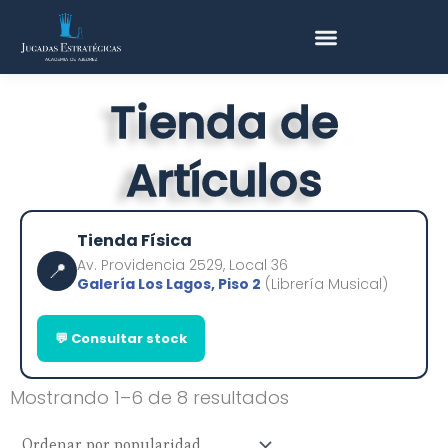
Ir
al
contenido
Tienda de
Artículos
Tienda Física
Av. Providencia 2529, Local 36
📍
Galería Los Lagos, Piso 2
(Librería Musical)
💬 Consultar stock
Ordenado
Mostrando 1–6 de 8 resultados
por
popularidad