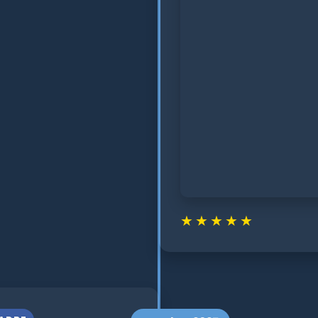
★
★
★
★
★