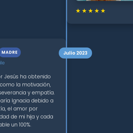
★
★
★
★
★
MADRE
Julio 2023
ile
sor Jesús ha obtenido
 como la motivación,
rseverancia y empatía.
ría Ignacia debido a
ía, el amor por
idad de mi hija y cada
able un 100%.