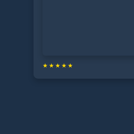
★
★
★
★
★