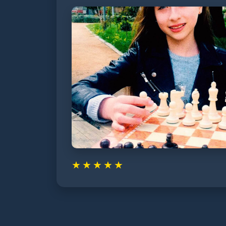
★
★
★
★
★