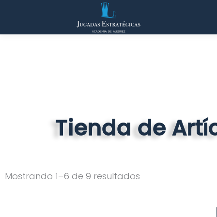
Ir
al
contenido
Tienda de Artí
Ordenado
Mostrando 1–6 de 9 resultados
por
popularidad