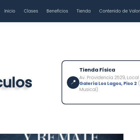
Inicio
Clases
Beneficios
Tienda
Contenido de Valo
Tienda Física
culos
Av. Providencia 2529, Local
📍
Galería Los Lagos, Piso 2
(
Musical)