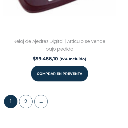
Reloj de Ajedrez Digital | Articulo se vende
bajo pedido
$
59.488,10
(IVA Incluido)
COMPRAR EN PREVENTA
1
2
→