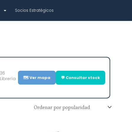
r
Socios Estratégicos
 36
🗺️ Ver mapa
💬 Consultar stock
Librería