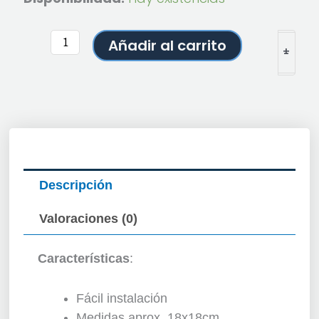
para
autos
Añadir al carrito
+
cantidad
-
Descripción
Valoraciones (0)
Características
:
Fácil instalación
Medidas aprox. 18x18cm